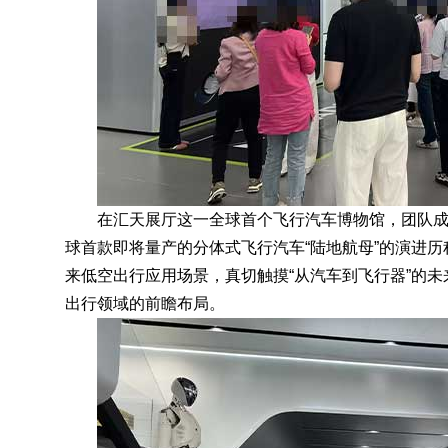
在汇天展厅这一全球首个飞行汽车博物馆，团队
球首款即将量产的分体式飞行汽车“陆地航母”的演进
来低空出行应用场景，真切触摸“从汽车到飞行器”的
出行领域的前瞻布局。