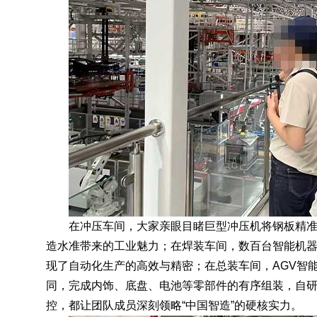
在冲压车间，大家亲眼目睹巨型冲压机将钢板精
造水准带来的工业魅力；在焊装车间，数百台智能机
现了自动化生产的高效与精密；在总装车间，AGV智
同，完成内饰、底盘、电池等零部件的有序组装，自
控，都让团队成员深刻领略“中国智造”的硬核实力。