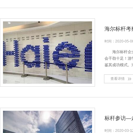
海尔标杆考
时间：
2020-05-
海尔标杆企
会干劲十足！游
鉴其成功模式。
查看详情
标杆参访—
时间：
2020-03-