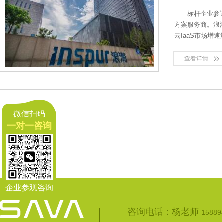
标杆企业参
方案服务商。浪
云IaaS市场增
查看详情
微信扫码
一对一咨询
企业参观咨询
咨询电话：杨老师
15889